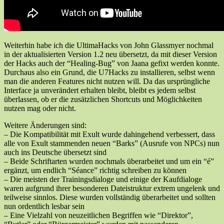
Weiterhin habe ich die UltimaHacks von John Glassmyer nochmal
in der aktualisierten Version 1.2 neu übersetzt, da mit dieser Version
der Hacks auch der “Healing-Bug” von Jaana gefixt werden konnte.
Durchaus also ein Grund, die U7Hacks zu installieren, selbst wenn
man die anderen Features nicht nutzen will. Da das ursprüngliche
Interface ja unverändert erhalten bleibt, bleibt es jedem selbst
überlassen, ob er die zusätzlichen Shortcuts und Möglichkeiten
nutzen mag oder nicht.
Weitere Änderungen sind:
– Die Kompatibilität mit Exult wurde dahingehend verbessert, dass
alle von Exult stammenden neuen “Barks” (Ausrufe von NPCs) nun
auch ins Deutsche übersetzt sind
– Beide Schriftarten wurden nochmals überarbeitet und um ein “é”
ergänzt, um endlich “Séance” richtig schreiben zu können
– Die meisten der Trainingsdialoge und einige der Kaufdialoge
waren aufgrund ihrer besonderen Dateistruktur extrem ungelenk und
teilweise sinnlos. Diese wurden vollständig überarbeitet und sollten
nun ordentlich lesbar sein
– Eine Vielzahl von neuzeitlichen Begriffen wie “Direktor”,