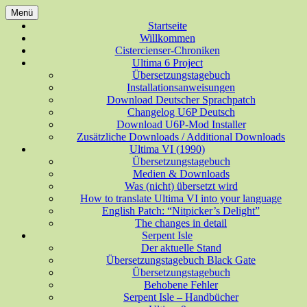
Zum
Menü
Inhalt
Deutsche Übersetzungen für Spiele der
Startseite
ungesundes halbwissen aus
springen
Willkommen
Ultima-Reihe
Cistercienser-Chroniken
allerlei Bereichen
Ultima 6 Project
Übersetzungstagebuch
Installationsanweisungen
Download Deutscher Sprachpatch
Changelog U6P Deutsch
Download U6P-Mod Installer
Zusätzliche Downloads / Additional Downloads
Ultima VI (1990)
Übersetzungstagebuch
Medien & Downloads
Was (nicht) übersetzt wird
How to translate Ultima VI into your language
English Patch: “Nitpicker’s Delight”
The changes in detail
Serpent Isle
Der aktuelle Stand
Übersetzungstagebuch Black Gate
Übersetzungstagebuch
Behobene Fehler
Serpent Isle – Handbücher