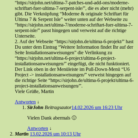
“https://sirjohn.net/ultima-7-patches-und-add-ons/moderne-
schriftart-fuer-ultima-7-serpent-isle/”, die es aber nicht (mehr)
gibt. Die Verknüpfung “Moderne & originale Schriftart für
Ultima 7 & Serpent Isle” weiter unten auf der Webseite zu
“https://sirjohn.net/ultima-7/moderne-schriftart-fuer-ultima-7-
serpent-isle/” passt hingegen und verweist auf die richtige
Unterseite.
2. Auf der Webseite “https://sirjohn.de/ultima-6-projekt/” hast
Du unter dem Eintrag “Weitere Information findet Ihr auf der
Seite Installationsanweisungen” die Verlinkung zu
“https://sirjohn.net/ultima-6-project/ultima-6-project-
installationsanweisungen/” eingefügt, die nicht funktioniert.
Der Link oben in der Menüleiste im Pull-Down-Menü “U6
Project -> installationsanweisungen/” verweist hingegen auf
die richtige Seite “https://sirjohn.de/ultima-6-projekt/ultima-6-
project-installationsanweisungen/”.
Viele Grüße, Martin
Antworten
↓
SirJohn
Beitragsautor
14.02.2026 um 16:23 Uhr
Vielen Dank abermals 🙂
Antworten
↓
Martin
13.02.2026 um 10:13 Uhr