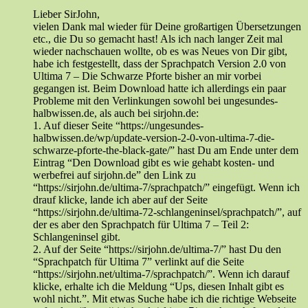
Lieber SirJohn,
vielen Dank mal wieder für Deine großartigen Übersetzungen
etc., die Du so gemacht hast! Als ich nach langer Zeit mal
wieder nachschauen wollte, ob es was Neues von Dir gibt,
habe ich festgestellt, dass der Sprachpatch Version 2.0 von
Ultima 7 – Die Schwarze Pforte bisher an mir vorbei
gegangen ist. Beim Download hatte ich allerdings ein paar
Probleme mit den Verlinkungen sowohl bei ungesundes-
halbwissen.de, als auch bei sirjohn.de:
1. Auf dieser Seite “https://ungesundes-
halbwissen.de/wp/update-version-2-0-von-ultima-7-die-
schwarze-pforte-the-black-gate/” hast Du am Ende unter dem
Eintrag “Den Download gibt es wie gehabt kosten- und
werbefrei auf sirjohn.de” den Link zu
“https://sirjohn.de/ultima-7/sprachpatch/” eingefügt. Wenn ich
drauf klicke, lande ich aber auf der Seite
“https://sirjohn.de/ultima-72-schlangeninsel/sprachpatch/”, auf
der es aber den Sprachpatch für Ultima 7 – Teil 2:
Schlangeninsel gibt.
2. Auf der Seite “https://sirjohn.de/ultima-7/” hast Du den
“Sprachpatch für Ultima 7” verlinkt auf die Seite
“https://sirjohn.net/ultima-7/sprachpatch/”. Wenn ich darauf
klicke, erhalte ich die Meldung “Ups, diesen Inhalt gibt es
wohl nicht.”. Mit etwas Suche habe ich die richtige Webseite