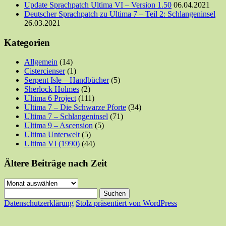
Update Sprachpatch Ultima VI – Version 1.50
06.04.2021
Deutscher Sprachpatch zu Ultima 7 – Teil 2: Schlangeninsel
26.03.2021
Kategorien
Allgemein
(14)
Cistercienser
(1)
Serpent Isle – Handbücher
(5)
Sherlock Holmes
(2)
Ultima 6 Project
(111)
Ultima 7 – Die Schwarze Pforte
(34)
Ultima 7 – Schlangeninsel
(71)
Ultima 9 – Ascension
(5)
Ultima Unterwelt
(5)
Ultima VI (1990)
(44)
Ältere Beiträge nach Zeit
Ältere
Beiträge
Suchen
nach
nach:
Datenschutzerklärung
Stolz präsentiert von WordPress
Zeit