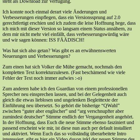
steht als Download zur Verfügung.
Ich konnte noch einmal derart viele Änderungen und
Verbesserungen einpflegen, dass ein Versionssprung auf 2.0
gerechtfertigt erschien und ich zudem die leise Hoffnung hege, dass
ich mich mit dieser Version so langsam einem Status annähern, zu
dem mir nicht mehr viel einfällt, dass verbesserungswürdig wäre
und wir sagen können: ISS FÄÄDISCH!
Was hat sich also getan? Was gibt es an erwähnenswerten
Neuerungen und Verbesserungen?
Zum einen hat sich Volker die Mühe gemacht, nochmals den
kompletten Text korrekturzulesen. (Fast beschämend wie viele
Fehler der Text noch immer aufwies :-o)
Zum anderen habe ich den Guardian von einem professionellen
Sprecher neu einsprechen lassen, und bei der Gelegenheit auch
gleich die etwas lieblosen und ungelenken Begleittexte der
Einführung neu übersetzt. So gehört die bisherige “QWahl”
zwischen “guter aber englischer” und “arg verschnupfter aber
zumindest deutscher” Stimme endlich der Vergangenheit angehört.
In der Hoffnung, dass Euch die neue Stimme ebenso fasziniert und
passend erscheint wie mir, ist diese nun auch per default installiert
und aktiviert. Wenn Euch das so vollständig überarbeitete Intro
interessiert, gibt es hier ein Video davon inkl der neuen Stimme des