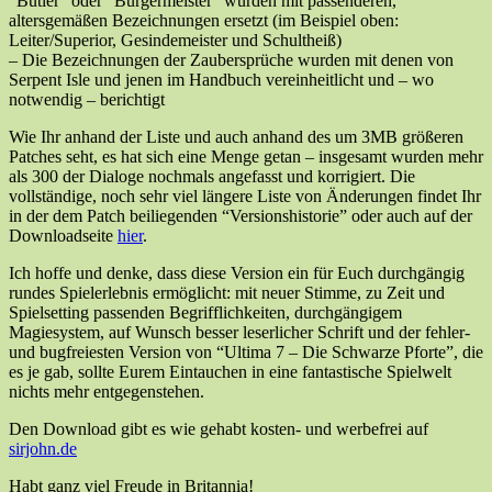
“Butler” oder “Bürgermeister” wurden mit passenderen,
altersgemäßen Bezeichnungen ersetzt (im Beispiel oben:
Leiter/Superior, Gesindemeister und Schultheiß)
– Die Bezeichnungen der Zaubersprüche wurden mit denen von
Serpent Isle und jenen im Handbuch vereinheitlicht und – wo
notwendig – berichtigt
Wie Ihr anhand der Liste und auch anhand des um 3MB größeren
Patches seht, es hat sich eine Menge getan – insgesamt wurden mehr
als 300 der Dialoge nochmals angefasst und korrigiert. Die
vollständige, noch sehr viel längere Liste von Änderungen findet Ihr
in der dem Patch beiliegenden “Versionshistorie” oder auch auf der
Downloadseite
hier
.
Ich hoffe und denke, dass diese Version ein für Euch durchgängig
rundes Spielerlebnis ermöglicht: mit neuer Stimme, zu Zeit und
Spielsetting passenden Begrifflichkeiten, durchgängigem
Magiesystem, auf Wunsch besser leserlicher Schrift und der fehler-
und bugfreiesten Version von “Ultima 7 – Die Schwarze Pforte”, die
es je gab, sollte Eurem Eintauchen in eine fantastische Spielwelt
nichts mehr entgegenstehen.
Den Download gibt es wie gehabt kosten- und werbefrei auf
sirjohn.de
Habt ganz viel Freude in Britannia!