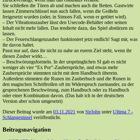
Sie schließen die Türen ab und machen auch die Betten. Gastwirte
lassen Zimmerschlüssel nun auch fallen, wenn die Geißeln
freigesetzt wurden (oder, in Simons Fall, wenn er getötet wird).
– Der Vibrationszauber lässt den Usecode-Behälter oder seinen
Inhalt nicht mehr fallen. Das tendierte dazu, das Spiel abstürzen zu
lassen.
– Der Feuerschlangenzauber funktioniert jetzt endlich! Sagt mir, was
ihr davon haltet.
Passt nur auf, dass ihr nicht zu nahe an eurem Ziel steht, wenn ihr
diesen Zauber wirkt…
– Beschwörungsformeln. In der ursprünglichen SI gab es nicht
weniger als vier “Ex Por”-Zaubersprüche, und etwas mehr
Zaubersprüche stimmten nicht mit dem Handbuch überein.
Außerdem stimmten die Runen im Zauberbuch und die Runen in
den magischen Schriftrollen oft im Widerspruch zueinander, zu der
gesprochenen Beschwörung, zum Handbuch oder zu Handbuch
oder einer Kombination davon. (Das hab ich in der deutschen
Version aber schon umgesetzt)
Dieser Beitrag wurde am
03.11.2021
von
SirJohn
unter
Ultima 7 -
Schlangeninsel
veröffentlicht.
Beitragsnavigation