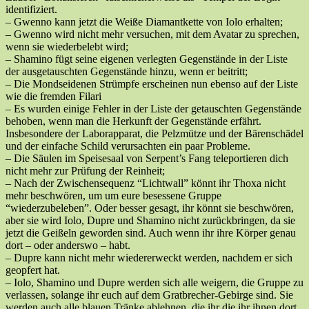
identifiziert.
– Gwenno kann jetzt die Weiße Diamantkette von Iolo erhalten;
– Gwenno wird nicht mehr versuchen, mit dem Avatar zu sprechen,
wenn sie wiederbelebt wird;
– Shamino fügt seine eigenen verlegten Gegenstände in der Liste
der ausgetauschten Gegenstände hinzu, wenn er beitritt;
– Die Mondseidenen Strümpfe erscheinen nun ebenso auf der Liste
wie die fremden Filari
– Es wurden einige Fehler in der Liste der getauschten Gegenstände
behoben, wenn man die Herkunft der Gegenstände erfährt.
Insbesondere der Laborapparat, die Pelzmütze und der Bärenschädel
und der einfache Schild verursachten ein paar Probleme.
– Die Säulen im Speisesaal von Serpent’s Fang teleportieren dich
nicht mehr zur Prüfung der Reinheit;
– Nach der Zwischensequenz “Lichtwall” könnt ihr Thoxa nicht
mehr beschwören, um um eure besessene Gruppe
“wiederzubeleben”. Oder besser gesagt, ihr könnt sie beschwören,
aber sie wird Iolo, Dupre und Shamino nicht zurückbringen, da sie
jetzt die Geißeln geworden sind. Auch wenn ihr ihre Körper genau
dort – oder anderswo – habt.
– Dupre kann nicht mehr wiedererweckt werden, nachdem er sich
geopfert hat.
– Iolo, Shamino und Dupre werden sich alle weigern, die Gruppe zu
verlassen, solange ihr euch auf dem Gratbrecher-Gebirge sind. Sie
werden auch alle blauen Tränke ablehnen, die ihr die ihr ihnen dort