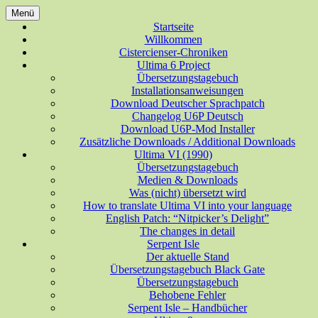
Zum
Menü
Inhalt
Deutsche Übersetzungen für Spiele der
Startseite
ungesundes halbwissen aus
springen
Willkommen
Ultima-Reihe
Cistercienser-Chroniken
allerlei Bereichen
Ultima 6 Project
Übersetzungstagebuch
Installationsanweisungen
Download Deutscher Sprachpatch
Changelog U6P Deutsch
Download U6P-Mod Installer
Zusätzliche Downloads / Additional Downloads
Ultima VI (1990)
Übersetzungstagebuch
Medien & Downloads
Was (nicht) übersetzt wird
How to translate Ultima VI into your language
English Patch: “Nitpicker’s Delight”
The changes in detail
Serpent Isle
Der aktuelle Stand
Übersetzungstagebuch Black Gate
Übersetzungstagebuch
Behobene Fehler
Serpent Isle – Handbücher