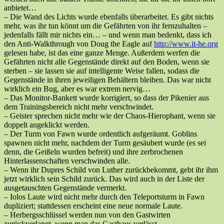
anbietet…
– Die Wand des Lichts wurde ebenfalls überarbeitet. Es gibt nichts
mehr, was ihr tun könnt um die Gefährten von ihr fernzuhalten –
jedenfalls fällt mir nichts ein… – und wenn man bedenkt, dass ich
den Anti-Walkthrough von Doug the Eagle auf
http://www.it-he.org
gelesen habe, ist das eine ganze Menge. Außerdem werfen die
Gefährten nicht alle Gegenstände direkt auf den Boden, wenn sie
sterben – sie lassen sie auf intelligente Weise fallen, sodass die
Gegenstände in ihren jeweiligen Behältern bleiben. Das war nicht
wirklich ein Bug, aber es war extrem nervig…
– Das Monitor-Bankett wurde korrigiert, so dass der Pikenier aus
dem Trainingsbereich nicht mehr verschwindet.
– Geister sprechen nicht mehr wie der Chaos-Hierophant, wenn sie
doppelt angeklickt werden.
– Der Turm von Fawn wurde ordentlich aufgeräumt. Goblins
spawnen nicht mehr, nachdem der Turm gesäubert wurde (es sei
denn, die Geißeln wurden befreit) und ihre zerbrochenen
Hinterlassenschaften verschwinden alle.
– Wenn ihr Dupres Schild von Luther zurückbekommt, gebt ihr ihm
jetzt wirklich sein Schild zurück. Das wird auch in der Liste der
ausgetauschten Gegenstände vermerkt.
– Iolos Laute wird nicht mehr durch den Teleportsturm in Fawn
dupliziert; stattdessen erscheint eine neue normale Laute.
– Herbergsschlüssel werden nun von den Gastwirten
zurückverlangt, wenn man das Gasthaus verlässt.