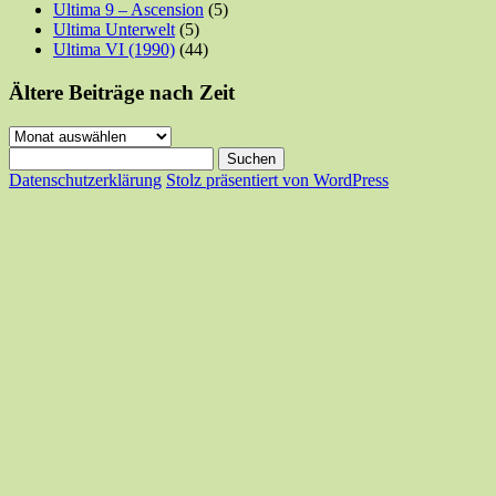
Ultima 9 – Ascension
(5)
Ultima Unterwelt
(5)
Ultima VI (1990)
(44)
Ältere Beiträge nach Zeit
Ältere
Beiträge
Suchen
nach
nach:
Datenschutzerklärung
Stolz präsentiert von WordPress
Zeit