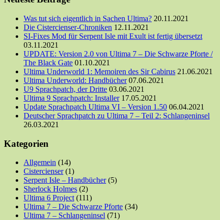
Was tut sich eigentlich in Sachen Ultima?
20.11.2021
Die Cistercienser-Chroniken
12.11.2021
SI-Fixes Mod für Serpent Isle mit Exult ist fertig übersetzt
03.11.2021
UPDATE: Version 2.0 von Ultima 7 – Die Schwarze Pforte /
The Black Gate
01.10.2021
Ultima Underworld 1: Memoiren des Sir Cabirus
21.06.2021
Ultima Underworld: Handbücher
07.06.2021
U9 Sprachpatch, der Dritte
03.06.2021
Ultima 9 Sprachpatch: Installer
17.05.2021
Update Sprachpatch Ultima VI – Version 1.50
06.04.2021
Deutscher Sprachpatch zu Ultima 7 – Teil 2: Schlangeninsel
26.03.2021
Kategorien
Allgemein
(14)
Cistercienser
(1)
Serpent Isle – Handbücher
(5)
Sherlock Holmes
(2)
Ultima 6 Project
(111)
Ultima 7 – Die Schwarze Pforte
(34)
Ultima 7 – Schlangeninsel
(71)