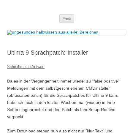
Zum
Inhalt
ungesundes halbwissen aus allerlei
springen
Deutsche Übersetzungen für Spiele der Ultima-Reihe
Bereichen
Menü
Ultima 9 Sprachpatch: Installer
Schreibe eine Antwort
Da es in der Vergangenheit immer wieder zu “false positive”
Meldungen mit dem selbstgeschriebenen CMDinstaller
(obfuscated batch) für die Sprachpatches für Ultima 9 kam,
habe ich mich in den letzten Wochen mal (wieder) in Inno-
Setup eingearbeitet und den Patch als InnoSetup-Routine
verpackt.
Zum Download stehen nun also nicht nur “Nur Text” und