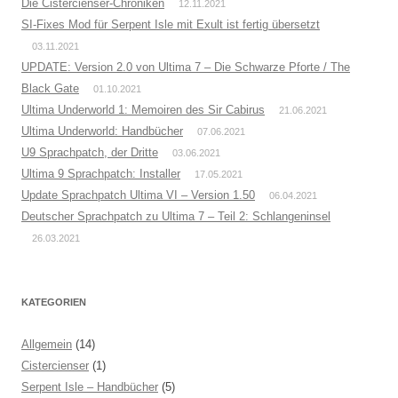
Die Cistercienser-Chroniken
12.11.2021
SI-Fixes Mod für Serpent Isle mit Exult ist fertig übersetzt
03.11.2021
UPDATE: Version 2.0 von Ultima 7 – Die Schwarze Pforte / The
Black Gate
01.10.2021
Ultima Underworld 1: Memoiren des Sir Cabirus
21.06.2021
Ultima Underworld: Handbücher
07.06.2021
U9 Sprachpatch, der Dritte
03.06.2021
Ultima 9 Sprachpatch: Installer
17.05.2021
Update Sprachpatch Ultima VI – Version 1.50
06.04.2021
Deutscher Sprachpatch zu Ultima 7 – Teil 2: Schlangeninsel
26.03.2021
KATEGORIEN
Allgemein
(14)
Cistercienser
(1)
Serpent Isle – Handbücher
(5)