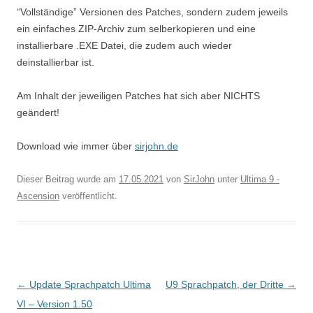
“Vollständige” Versionen des Patches, sondern zudem jeweils
ein einfaches ZIP-Archiv zum selberkopieren und eine
installierbare .EXE Datei, die zudem auch wieder
deinstallierbar ist.
Am Inhalt der jeweiligen Patches hat sich aber NICHTS
geändert!
Download wie immer über
sirjohn.de
Dieser Beitrag wurde am
17.05.2021
von
SirJohn
unter
Ultima 9 -
Ascension
veröffentlicht.
Beitragsnavigation
←
Update Sprachpatch Ultima
U9 Sprachpatch, der Dritte
→
VI – Version 1.50