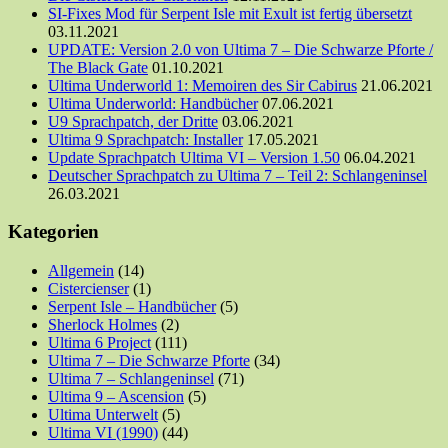
SI-Fixes Mod für Serpent Isle mit Exult ist fertig übersetzt
03.11.2021
UPDATE: Version 2.0 von Ultima 7 – Die Schwarze Pforte /
The Black Gate
01.10.2021
Ultima Underworld 1: Memoiren des Sir Cabirus
21.06.2021
Ultima Underworld: Handbücher
07.06.2021
U9 Sprachpatch, der Dritte
03.06.2021
Ultima 9 Sprachpatch: Installer
17.05.2021
Update Sprachpatch Ultima VI – Version 1.50
06.04.2021
Deutscher Sprachpatch zu Ultima 7 – Teil 2: Schlangeninsel
26.03.2021
Kategorien
Allgemein
(14)
Cistercienser
(1)
Serpent Isle – Handbücher
(5)
Sherlock Holmes
(2)
Ultima 6 Project
(111)
Ultima 7 – Die Schwarze Pforte
(34)
Ultima 7 – Schlangeninsel
(71)
Ultima 9 – Ascension
(5)
Ultima Unterwelt
(5)
Ultima VI (1990)
(44)