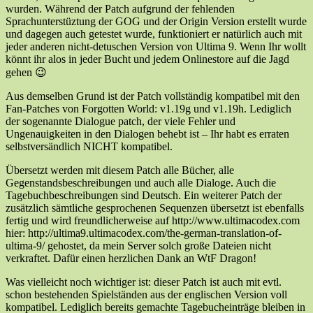
wurden. Während der Patch aufgrund der fehlenden
Sprachunterstüztung der GOG und der Origin Version erstellt wurde
und dagegen auch getestet wurde, funktioniert er natürlich auch mit
jeder anderen nicht-detuschen Version von Ultima 9. Wenn Ihr wollt
könnt ihr alos in jeder Bucht und jedem Onlinestore auf die Jagd
gehen 😉
Aus demselben Grund ist der Patch vollständig kompatibel mit den
Fan-Patches von Forgotten World: v1.19g und v1.19h. Lediglich
der sogenannte Dialogue patch, der viele Fehler und
Ungenauigkeiten in den Dialogen behebt ist – Ihr habt es erraten
selbstversändlich NICHT kompatibel.
Übersetzt werden mit diesem Patch alle Bücher, alle
Gegenstandsbeschreibungen und auch alle Dialoge. Auch die
Tagebuchbeschreibungen sind Deutsch. Ein weiterer Patch der
zusätzlich sämtliche gesprochenen Sequenzen übersetzt ist ebenfalls
fertig und wird freundlicherweise auf http://www.ultimacodex.com
hier: http://ultima9.ultimacodex.com/the-german-translation-of-
ultima-9/ gehostet, da mein Server solch große Dateien nicht
verkraftet. Dafür einen herzlichen Dank an WtF Dragon!
Was vielleicht noch wichtiger ist: dieser Patch ist auch mit evtl.
schon bestehenden Spielständen aus der englischen Version voll
kompatibel. Lediglich bereits gemachte Tagebucheinträge bleiben in