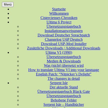
Zum
Menü
Inhalt
Deutsche Übersetzungen für Spiele der
Startseite
ungesundes halbwissen aus
springen
Willkommen
Ultima-Reihe
Cistercienser-Chroniken
allerlei Bereichen
Ultima 6 Project
Übersetzungstagebuch
Installationsanweisungen
Download Deutscher Sprachpatch
Changelog U6P Deutsch
Download U6P-Mod Installer
Zusätzliche Downloads / Additional Downloads
Ultima VI (1990)
Übersetzungstagebuch
Medien & Downloads
Was (nicht) übersetzt wird
How to translate Ultima VI into your language
English Patch: “Nitpicker’s Delight”
The changes in detail
Serpent Isle
Der aktuelle Stand
Übersetzungstagebuch Black Gate
Übersetzungstagebuch
Behobene Fehler
Serpent Isle – Handbücher