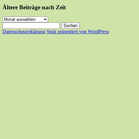
Ältere Beiträge nach Zeit
Ältere
Beiträge
Suchen
nach
nach:
Datenschutzerklärung
Stolz präsentiert von WordPress
Zeit