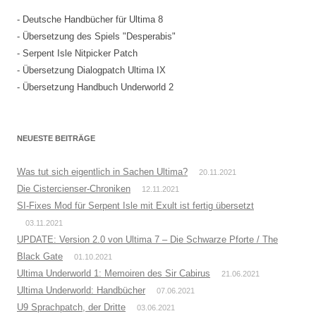
- Deutsche Handbücher für Ultima 8
- Übersetzung des Spiels "Desperabis"
- Serpent Isle Nitpicker Patch
- Übersetzung Dialogpatch Ultima IX
- Übersetzung Handbuch Underworld 2
NEUESTE BEITRÄGE
Was tut sich eigentlich in Sachen Ultima?
20.11.2021
Die Cistercienser-Chroniken
12.11.2021
SI-Fixes Mod für Serpent Isle mit Exult ist fertig übersetzt
03.11.2021
UPDATE: Version 2.0 von Ultima 7 – Die Schwarze Pforte / The
Black Gate
01.10.2021
Ultima Underworld 1: Memoiren des Sir Cabirus
21.06.2021
Ultima Underworld: Handbücher
07.06.2021
U9 Sprachpatch, der Dritte
03.06.2021