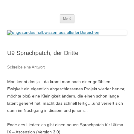
Zum
Inhalt
ungesundes halbwissen aus allerlei
springen
Deutsche Übersetzungen für Spiele der Ultima-Reihe
Bereichen
Menü
U9 Sprachpatch, der Dritte
Schreibe eine Antwort
Man kennt das ja…da kramt man nach einer gefühlten
Ewigkeit ein eigentlich abgeschlossenes Projekt wieder hervor,
möchte bloß eine Kleinigkeit ändern, die einen schon lange
latent genervt hat, macht das schnell fertig….und verliert sich
dann im Nachgang in diesem und jenem…
Ende des Liedes: es gibt einen neuen Sprachpatch für Ultima
IX – Ascension (Version 3.0).