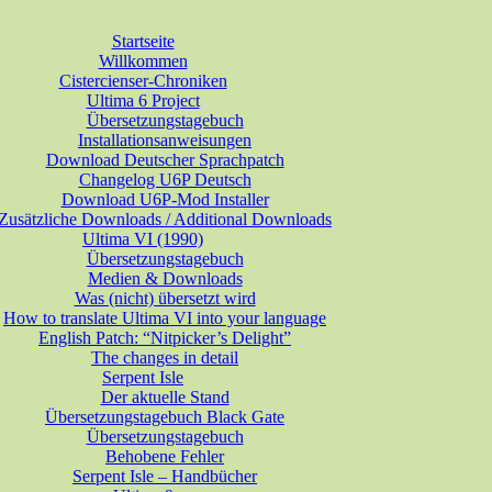
tima-Reihe
Startseite
lei Bereichen
Willkommen
Cistercienser-Chroniken
Ultima 6 Project
Übersetzungstagebuch
Installationsanweisungen
Download Deutscher Sprachpatch
Changelog U6P Deutsch
Download U6P-Mod Installer
Zusätzliche Downloads / Additional Downloads
Ultima VI (1990)
Übersetzungstagebuch
Medien & Downloads
Was (nicht) übersetzt wird
How to translate Ultima VI into your language
English Patch: “Nitpicker’s Delight”
The changes in detail
Serpent Isle
Der aktuelle Stand
Übersetzungstagebuch Black Gate
Übersetzungstagebuch
Behobene Fehler
Serpent Isle – Handbücher