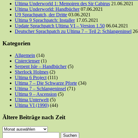
Ultima Underworld 1: Memoiren des Sir Cabirus
21.06.2021
Ultima Underworld: Handbücher
07.06.2021
U9 Sprachpatch, der Dritte
03.06.2021
Ultima 9 Sprachpatch: Installer
17.05.2021
Update Sprachpatch Ultima VI – Version 1.50
06.04.2021
Deutscher Sprachpatch zu Ultima 7 – Teil 2: Schlangeninsel
26
Kategorien
Allgemein
(14)
Cistercienser
(1)
Serpent Isle – Handbücher
(5)
Sherlock Holmes
(2)
Ultima 6 Project
(111)
Ultima 7 – Die Schwarze Pforte
(34)
Ultima 7 – Schlangeninsel
(71)
Ultima 9 – Ascension
(5)
Ultima Unterwelt
(5)
Ultima VI (1990)
(44)
Ältere Beiträge nach Zeit
Ältere
Beiträge
Suchen