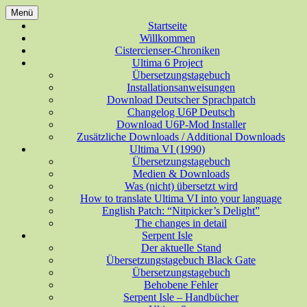
Zum
Menü
Inhalt
Deutsche Übersetzungen für Spiele der
Startseite
ungesundes halbwissen aus
springen
Willkommen
Ultima-Reihe
Cistercienser-Chroniken
allerlei Bereichen
Ultima 6 Project
Übersetzungstagebuch
Installationsanweisungen
Download Deutscher Sprachpatch
Changelog U6P Deutsch
Download U6P-Mod Installer
Zusätzliche Downloads / Additional Downloads
Ultima VI (1990)
Übersetzungstagebuch
Medien & Downloads
Was (nicht) übersetzt wird
How to translate Ultima VI into your language
English Patch: “Nitpicker’s Delight”
The changes in detail
Serpent Isle
Der aktuelle Stand
Übersetzungstagebuch Black Gate
Übersetzungstagebuch
Behobene Fehler
Serpent Isle – Handbücher