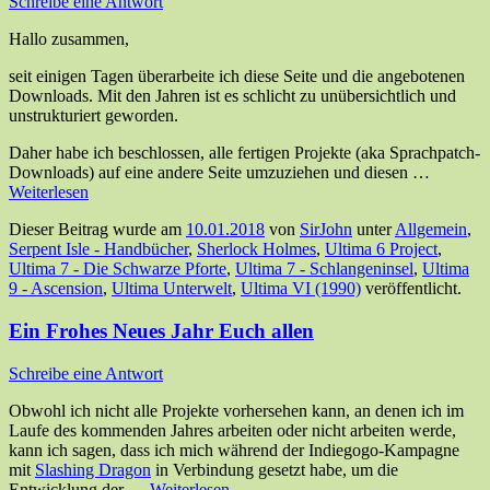
Schreibe eine Antwort
Hallo zusammen,
seit einigen Tagen überarbeite ich diese Seite und die angebotenen
Downloads. Mit den Jahren ist es schlicht zu unübersichtlich und
unstrukturiert geworden.
Daher habe ich beschlossen, alle fertigen Projekte (aka Sprachpatch-
Downloads) auf eine andere Seite umzuziehen und diesen …
Weiterlesen
Dieser Beitrag wurde am
10.01.2018
von
SirJohn
unter
Allgemein
,
Serpent Isle - Handbücher
,
Sherlock Holmes
,
Ultima 6 Project
,
Ultima 7 - Die Schwarze Pforte
,
Ultima 7 - Schlangeninsel
,
Ultima
9 - Ascension
,
Ultima Unterwelt
,
Ultima VI (1990)
veröffentlicht.
Ein Frohes Neues Jahr Euch allen
Schreibe eine Antwort
Obwohl ich nicht alle Projekte vorhersehen kann, an denen ich im
Laufe des kommenden Jahres arbeiten oder nicht arbeiten werde,
kann ich sagen, dass ich mich während der Indiegogo-Kampagne
mit
Slashing Dragon
in Verbindung gesetzt habe, um die
Entwicklung der …
Weiterlesen