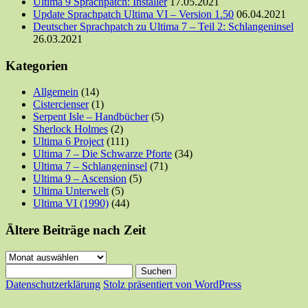
Ultima 9 Sprachpatch: Installer
17.05.2021
Update Sprachpatch Ultima VI – Version 1.50
06.04.2021
Deutscher Sprachpatch zu Ultima 7 – Teil 2: Schlangeninsel
26.03.2021
Kategorien
Allgemein
(14)
Cistercienser
(1)
Serpent Isle – Handbücher
(5)
Sherlock Holmes
(2)
Ultima 6 Project
(111)
Ultima 7 – Die Schwarze Pforte
(34)
Ultima 7 – Schlangeninsel
(71)
Ultima 9 – Ascension
(5)
Ultima Unterwelt
(5)
Ultima VI (1990)
(44)
Ältere Beiträge nach Zeit
Ältere
Beiträge
Suchen
nach
nach:
Datenschutzerklärung
Stolz präsentiert von WordPress
Zeit